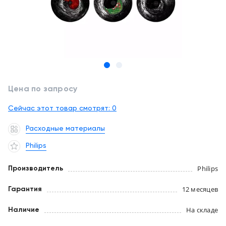
обслуживание
Клиника
под
Цифровизация
ключ
медицинского
бизнеса
+7
(727)
Обучение
310-
Цена по запросу
23-
Trade-
41
Сейчас этот товар смотрят:
in
0
EN
CN
RU
KZ
UZ
AE
KG
Расходные материалы
Лизинг
Philips
Philips
Производитель
12 месяцев
Гарантия
На складе
Наличие