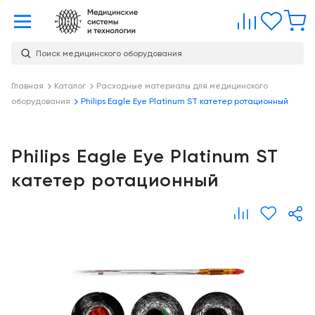
Главная
Сравне
Изб
Поиск медицинского оборудования
Услуги
О
Главная
Каталог
Расходные материалы для медицинского
Каталог
оборудования
Philips Eagle Eye Platinum ST катетер ротационный
компании
Консалтинг
О
Публикации
компании
Проектирование
Philips Eagle Eye Platinum ST
медицинских
Команда
Услуги
катетер ротационный
учреждений
Партнеры
Демозал
Оснащение
медицинских
Награды
Склад
учреждений
Бренды
Оплата и
Медицинский
доставка
маркетинг
Контакты
Сервисное