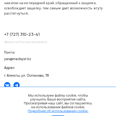
нажатии на ее передний край, обращенный к защелке,
освобождает защелку, тем самым дает возможность жгуту
расстегнуться.
+7 (727) 310-23-41
Звонок по России бесплатно
Почта
yes@medsyst.kz
Адрес
г. Алматы,
ул. Оспанова, 78
Мы используем файлы cookie, чтобы
улучшить Ваше восприятие сайта.
Просматривая наш сайт, вы соглашаетесь
ООО «Медицинские Системы и Технологии» © 2007 - 2026.
на использование файлов cookie.
Сайт носит информационный характер и не является публичной
Подробнее об использовании cookie.
офертой.