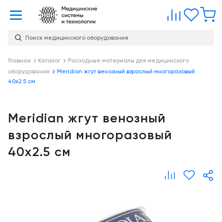
Главная
Сравне
Изб
Поиск медицинского оборудования
Услуги
О
Главная
Каталог
Расходные материалы для медицинского
Каталог
оборудования
Meridian жгут венозный взрослый многоразовый
компании
Консалтинг
40x2.5 см
О
Публикации
компании
Проектирование
медицинских
Meridian жгут венозный
Команда
Услуги
учреждений
взрослый многоразовый
Партнеры
Демозал
Оснащение
40x2.5 см
медицинских
Награды
Склад
учреждений
Бренды
Оплата и
Медицинский
доставка
маркетинг
Контакты
Сервисное