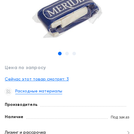
обслуживание
Клиника
под
Цифровизация
ключ
медицинского
бизнеса
+7
(727)
Обучение
310-
23-
Trade-
41
in
Цена по запросу
EN
CN
RU
KZ
UZ
AE
KG
Лизинг
Сейчас этот товар смотрят:
3
Расходные материалы
Производитель
Под заказ
Наличие
Лизинг и рассрочка