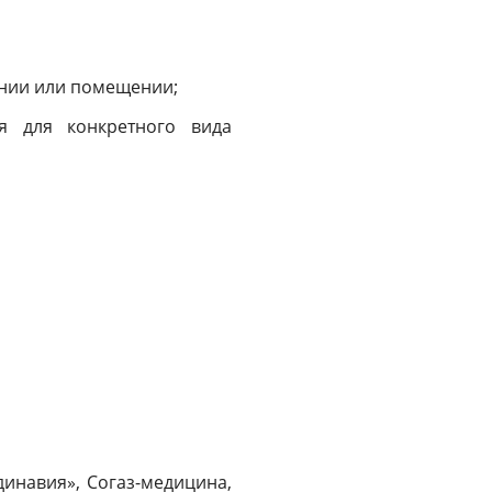
нии или помещении;
я для конкретного вида
динавия», Согаз-медицина,