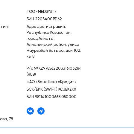
ТОО «MEDSYST»
БИН 220340015162
етинг
Адрес регистрации:
Республика Казахстан,
город Алматы,
Алмалинский район, улица
Наурызбай батыра, дом 102,
кв. 8
Р/с № KZ978562203316103284
(RUB)
в АО «Банк ЦентрКредит»
БСК/БИК (SWIFT) KCJBKZKX
БИН 981141000668 050000
ова, 78