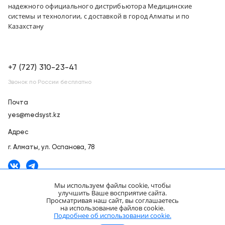
надежного официального дистрибьютора Медицинские
системы и технологии, с доставкой в город Алматы и по
Казахстану
+7 (727) 310-23-41
Звонок по России бесплатно
Почта
yes@medsyst.kz
Адрес
г. Алматы,
ул. Оспанова, 78
Мы используем файлы cookie, чтобы
улучшить Ваше восприятие сайта.
Просматривая наш сайт, вы соглашаетесь
ООО «Медицинские Системы и Технологии» © 2007 - 2026.
на использование файлов cookie.
Сайт носит информационный характер и не является публичной
Подробнее об использовании cookie.
офертой.