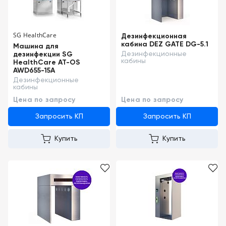
обслуживание
Клиника
под
Цифровизация
SG HealthCare
ключ
Дезинфекционная
медицинского
кабина DEZ GATE DG-5.1
Машина для
бизнеса
Дезинфекционные
дезинфекции SG
+7
кабины
HealthCare AT-OS
(727)
AWD655-15A
Обучение
310-
Дезинфекционные
кабины
23-
Trade-
Цена по запросу
Цена по запросу
41
in
Запросить КП
Запросить КП
EN
CN
RU
KZ
UZ
AE
KG
Лизинг
Купить
Купить