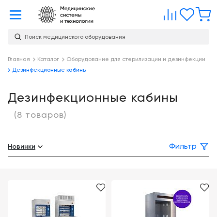
Главная
Сравне
Изб
Поиск медицинского оборудования
Услуги
О
Главная
Каталог
Оборудование для стерилизации и дезинфекции
Каталог
Дезинфекционные кабины
компании
Консалтинг
О
Публикации
компании
Дезинфекционные кабины
Проектирование
медицинских
Команда
(8 товаров)
Услуги
учреждений
Партнеры
Демозал
Оснащение
Новинки
Фильтр
медицинских
Награды
Склад
учреждений
Бренды
Оплата и
Медицинский
доставка
маркетинг
Контакты
Сервисное