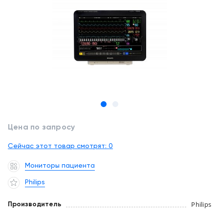
обслуживание
Клиника
под
Цифровизация
ключ
медицинского
бизнеса
+7
(727)
Обучение
310-
23-
Trade-
41
in
EN
CN
RU
KZ
UZ
AE
KG
Лизинг
Цена по запросу
Сейчас этот товар смотрят:
0
Мониторы пациента
Philips
Philips
Производитель