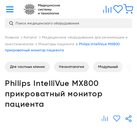
Главная
Сравне
Изб
Поиск медицинского оборудования
Услуги
О
Главная
Каталог
Медицинское оборудование для реанимации и
Каталог
анестезиологии
Мониторы пациента
Philips IntelliVue MX800
компании
Консалтинг
прикроватный монитор пациента
О
Публикации
компании
Проектирование
Для частных клиник
Неонатология
Модульный
Вы
медицинских
Команда
Услуги
учреждений
Philips IntelliVue MX800
Партнеры
Демозал
Оснащение
прикроватный монитор
медицинских
Награды
Склад
пациента
учреждений
Бренды
Оплата и
Медицинский
доставка
маркетинг
Контакты
Сервисное