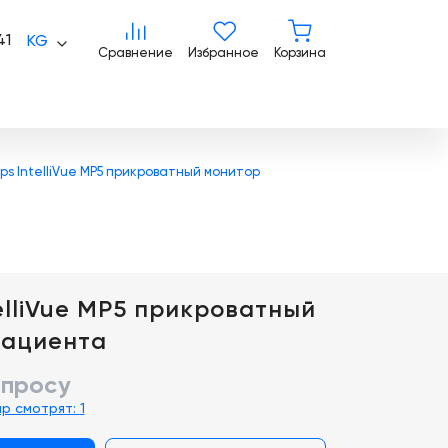
Сравнение
Избранное
Корзина
41
KG
Сравнение
Избранное
Корзина
lips IntelliVue MP5 прикроватный монитор
telliVue MP5 прикроватный
пациента
апросу
ар смотрят:
1