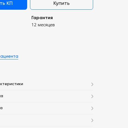
ть КП
Купить
Гарантия
12 месяцев
пациента
актеристики
ка
та