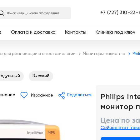
Главная
+7 (727) 310-23-
Поиск медицинского оборудования
д
Оплата и доставка
Контакты
Клиника под ключ
е для реанимации и анестезиологии
Мониторы пациента
Phi
одульный
Высокий
Philips In
внение
Поделиться
Избранное
монитор 
Цена по з
Сейчас этот тов