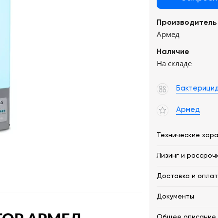
Производитель
Армед
Наличие
На складе
Бактерици
Армед
Технические хар
Лизинг и рассроч
Доставка и опла
Документы
Общее описание