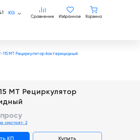
Сравнение
Избранное
Корзина
41
KG
Сравнение
Избранное
Корзина
2-115 МТ Рециркулятор бактерицидный
15 МТ Рециркулятор
идный
апросу
ар смотрят:
2
ть КП
Купить