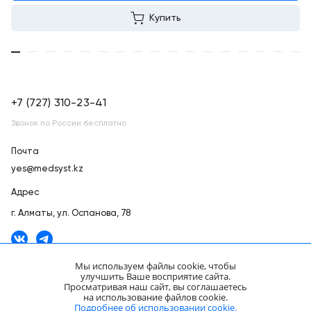
Купить
+7 (727) 310-23-41
Звонок по России бесплатно
Почта
yes@medsyst.kz
Адрес
г. Алматы,
ул. Оспанова, 78
Мы используем файлы cookie, чтобы
улучшить Ваше восприятие сайта.
Просматривая наш сайт, вы соглашаетесь
ООО «Медицинские Системы и Технологии» © 2007 - 2026.
на использование файлов cookie.
Сайт носит информационный характер и не является публичной
Подробнее об использовании cookie.