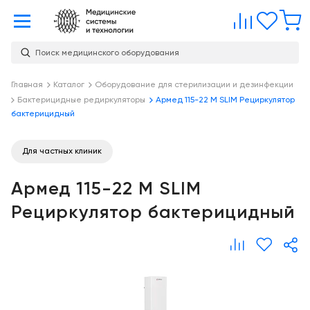
Главная
Сравне
Изб
Поиск медицинского оборудования
Услуги
О
Главная
Каталог
Оборудование для стерилизации и дезинфекции
Каталог
Бактерицидные редиркуляторы
Армед 115-22 M SLIM Рециркулятор
компании
Консалтинг
бактерицидный
О
Публикации
компании
Проектирование
Для частных клиник
медицинских
Команда
Услуги
учреждений
Армед 115-22 M SLIM
Партнеры
Демозал
Оснащение
Рециркулятор бактерицидный
медицинских
Награды
Склад
учреждений
Бренды
Оплата и
Медицинский
доставка
маркетинг
Контакты
Сервисное