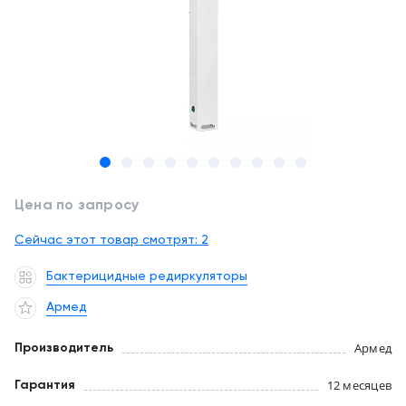
обслуживание
Клиника
под
Цифровизация
ключ
медицинского
бизнеса
+7
(727)
Обучение
310-
23-
Trade-
41
in
Цена по запросу
EN
CN
RU
KZ
UZ
AE
KG
Лизинг
Сейчас этот товар смотрят:
2
Бактерицидные редиркуляторы
Армед
Армед
Производитель
12 месяцев
Гарантия