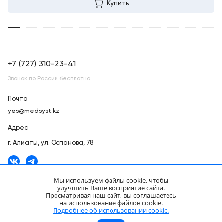
Купить
+7 (727) 310-23-41
Звонок по России бесплатно
Почта
yes@medsyst.kz
Адрес
г. Алматы,
ул. Оспанова, 78
Мы используем файлы cookie, чтобы
улучшить Ваше восприятие сайта.
Просматривая наш сайт, вы соглашаетесь
ООО «Медицинские Системы и Технологии» © 2007 - 2026.
на использование файлов cookie.
Сайт носит информационный характер и не является публичной
Подробнее об использовании cookie.
офертой.