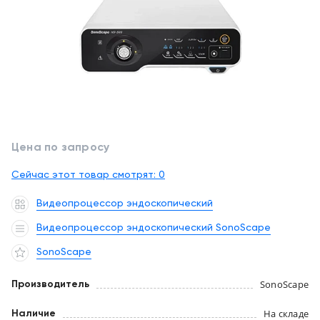
обслуживание
Клиника
под
Цифровизация
ключ
медицинского
бизнеса
+7
(727)
Обучение
310-
23-
Trade-
41
Цена по запросу
in
Сейчас этот товар смотрят:
EN
CN
RU
KZ
0
UZ
AE
KG
Лизинг
Видеопроцессор эндоскопический
Видеопроцессор эндоскопический SonoScape
SonoScape
SonoScape
Производитель
На складе
Наличие