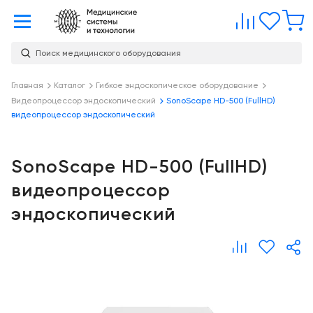
Главная
Сравне
Изб
Поиск медицинского оборудования
Услуги
О
Главная
Каталог
Гибкое эндоскопическое оборудование
Каталог
Видеопроцессор эндоскопический
SonoScape HD-500 (FullHD)
компании
Консалтинг
видеопроцессор эндоскопический
О
Публикации
компании
Проектирование
медицинских
SonoScape HD-500 (FullHD)
Команда
Услуги
учреждений
видеопроцессор
Партнеры
Демозал
Оснащение
эндоскопический
медицинских
Награды
Склад
учреждений
Бренды
Оплата и
Медицинский
доставка
маркетинг
Контакты
Сервисное