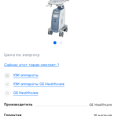
обслуживание
Клиника
под
Цифровизация
ключ
медицинского
бизнеса
+7
(727)
Обучение
310-
23-
Trade-
41
Цена по запросу
in
EN
CN
RU
KZ
UZ
AE
KG
Сейчас этот товар смотрят:
1
Лизинг
УЗИ аппараты
УЗИ аппараты GE Healthcare
GE Healthcare
GE Healthcare
Производитель
36 месяцев
Гарантия