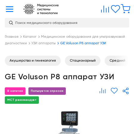
Главная
Сравне
Изб
Поиск медицинского оборудования
Услуги
О
Главная
Каталог
Медицинское оборудования для ультразвуковой
Каталог
диагностики
УЗИ аппараты
GE Voluson P8 аппарат УЗИ
компании
Консалтинг
О
Публикации
компании
Акушерство и гинекология
Стационарный
Средний
Проектирование
медицинских
Команда
Услуги
GE Voluson P8 аппарат УЗИ
учреждений
Партнеры
Демозал
Оснащение
В наличии
Пользуется спросом
медицинских
Награды
Склад
МСТ рекомендует
учреждений
Бренды
Оплата и
Медицинский
доставка
маркетинг
Контакты
Сервисное