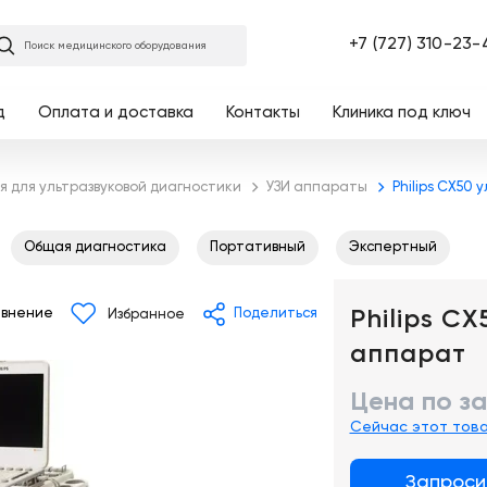
Главная
+7 (727) 310-23-
Поиск медицинского оборудования
д
Оплата и доставка
Контакты
Клиника под ключ
 для ультразвуковой диагностики
УЗИ аппараты
Philips CX50
Общая диагностика
Портативный
Экспертный
Philips C
внение
Поделиться
Избранное
аппарат
Цена по з
Сейчас этот тов
Запроси