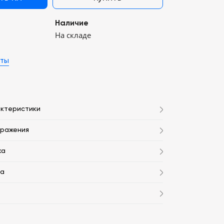
Наличие
На складе
аты
актеристики
бражения
ка
та