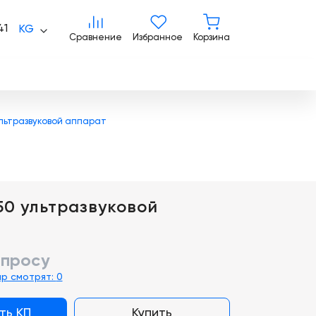
Сравнение
Избранное
Корзина
41
KG
Сравнение
Избранное
Корзина
 ультразвуковой аппарат
X50 ультразвуковой
апросу
ар смотрят:
0
ть КП
Купить