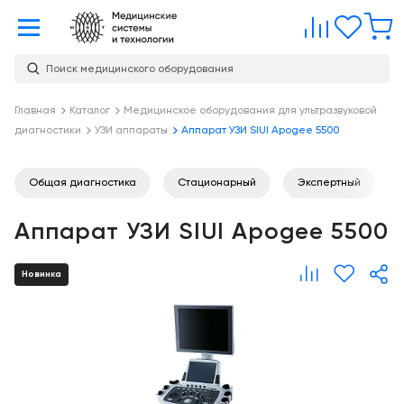
Главная
Сравне
Изб
Поиск медицинского оборудования
Услуги
О
Главная
Каталог
Медицинское оборудования для ультразвуковой
Каталог
диагностики
УЗИ аппараты
Аппарат УЗИ SIUI Apogee 5500
компании
Консалтинг
О
Публикации
компании
Общая диагностика
Стационарный
Экспертный
Проектирование
медицинских
Команда
Услуги
Аппарат УЗИ SIUI Apogee 5500
учреждений
Партнеры
Демозал
Оснащение
Новинка
медицинских
Награды
Склад
учреждений
Бренды
Оплата и
Медицинский
доставка
маркетинг
Контакты
Сервисное