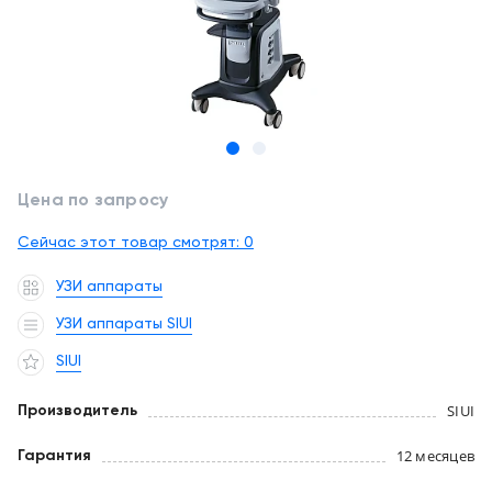
обслуживание
Клиника
под
Цифровизация
ключ
медицинского
бизнеса
+7
(727)
Обучение
310-
23-
Цена по запросу
Trade-
41
in
Сейчас этот товар смотрят:
0
EN
CN
RU
KZ
UZ
AE
KG
Лизинг
УЗИ аппараты
УЗИ аппараты SIUI
SIUI
SIUI
Производитель
12 месяцев
Гарантия