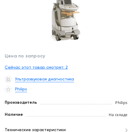
обслуживание
Клиника
под
Цифровизация
ключ
медицинского
бизнеса
+7
(727)
Обучение
310-
23-
Цена по запросу
Trade-
41
in
Сейчас этот товар смотрят:
2
EN
CN
RU
KZ
UZ
AE
KG
Лизинг
Ультразвуковая диагностика
Philips
Philips
Производитель
На складе
Наличие
Технические характеристики