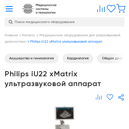
Главная
Сравне
Изб
Поиск медицинского оборудования
Услуги
О
Главная
Каталог
Медицинское оборудования для ультразвуковой
Каталог
диагностики
Philips iU22 xMatrix ультразвуковой аппарат
компании
Консалтинг
О
Публикации
компании
Акушерство и гинекология
Кардиология
Общая диагнос
Проектирование
медицинских
Команда
Услуги
Philips iU22 xMatrix
учреждений
Партнеры
Демозал
ультразвуковой аппарат
Оснащение
медицинских
Награды
Склад
учреждений
Бренды
Оплата и
Медицинский
доставка
маркетинг
Контакты
Сервисное