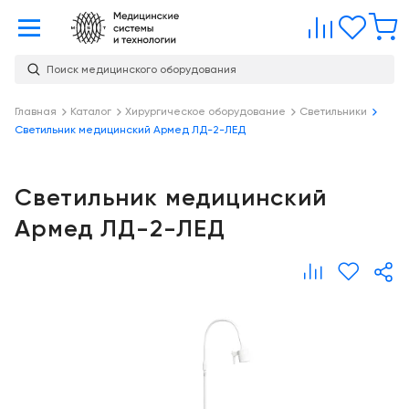
Главная
Сравне
Изб
Поиск медицинского оборудования
Услуги
О
Главная
Каталог
Хирургическое оборудование
Светильники
Каталог
Светильник медицинский Армед ЛД-2-ЛЕД
компании
Консалтинг
О
Публикации
компании
Проектирование
Светильник медицинский
медицинских
Команда
Услуги
Армед ЛД-2-ЛЕД
учреждений
Партнеры
Демозал
Оснащение
медицинских
Награды
Склад
учреждений
Бренды
Оплата и
Медицинский
доставка
маркетинг
Контакты
Сервисное