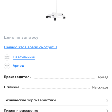
обслуживание
Клиника
под
Цифровизация
ключ
медицинского
бизнеса
+7
(727)
Цена по запросу
Обучение
310-
23-
Сейчас этот товар смотрят:
1
Trade-
41
in
Светильники
EN
CN
RU
KZ
UZ
AE
KG
Лизинг
Армед
Армед
Производитель
На складе
Наличие
Технические характеристики
Лизинг и рассрочка