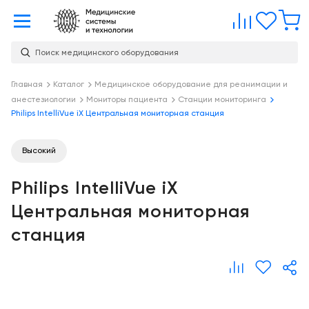
Главная
Сравне
Изб
Поиск медицинского оборудования
Услуги
О
Главная
Каталог
Медицинское оборудование для реанимации и
Каталог
анестезиологии
Мониторы пациента
Станции мониторинга
компании
Консалтинг
Philips IntelliVue iX Центральная мониторная станция
О
Публикации
компании
Проектирование
Высокий
медицинских
Команда
Услуги
учреждений
Philips IntelliVue iX
Партнеры
Демозал
Оснащение
Центральная мониторная
медицинских
Награды
Склад
станция
учреждений
Бренды
Оплата и
Медицинский
доставка
маркетинг
Контакты
Сервисное