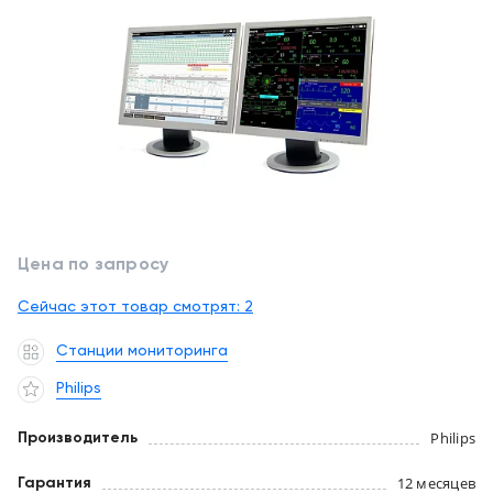
обслуживание
Клиника
под
Цифровизация
ключ
медицинского
бизнеса
+7
(727)
Обучение
310-
23-
Trade-
41
in
Цена по запросу
EN
CN
RU
KZ
UZ
AE
KG
Лизинг
Сейчас этот товар смотрят:
2
Станции мониторинга
Philips
Philips
Производитель
12 месяцев
Гарантия