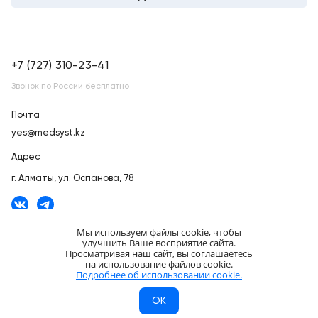
+7 (727) 310-23-41
Звонок по России бесплатно
Почта
yes@medsyst.kz
Адрес
г. Алматы,
ул. Оспанова, 78
Мы используем файлы cookie, чтобы
улучшить Ваше восприятие сайта.
Просматривая наш сайт, вы соглашаетесь
ООО «Медицинские Системы и Технологии» © 2007 - 2026.
на использование файлов cookie.
Сайт носит информационный характер и не является публичной
Подробнее об использовании cookie.
офертой.
OK
Разработано в компании —
dev