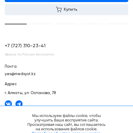
Купить
+7 (727) 310-23-41
Звонок по России бесплатно
Почта
yes@medsyst.kz
Адрес
г. Алматы,
ул. Оспанова, 78
Мы используем файлы cookie, чтобы
улучшить Ваше восприятие сайта.
Просматривая наш сайт, вы соглашаетесь
ООО «Медицинские Системы и Технологии» © 2007 - 2026.
на использование файлов cookie.
Сайт носит информационный характер и не является публичной