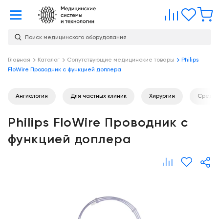
Главная
Сравне
Изб
Поиск медицинского оборудования
Услуги
О
Главная
Каталог
Сопутствующие медицинские товары
Philips
Каталог
FloWire Проводник с функцией доплера
компании
Консалтинг
О
Публикации
компании
Ангиология
Для частных клиник
Хирургия
Средн
Проектирование
медицинских
Команда
Услуги
Philips FloWire Проводник с
учреждений
Партнеры
функцией доплера
Демозал
Оснащение
медицинских
Награды
Склад
учреждений
Бренды
Оплата и
Медицинский
доставка
маркетинг
Контакты
Сервисное