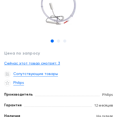
обслуживание
Клиника
под
Цифровизация
ключ
медицинского
бизнеса
+7
(727)
Обучение
310-
23-
Trade-
41
Цена по запросу
in
Сейчас этот товар смотрят:
3
EN
CN
RU
KZ
UZ
AE
KG
Лизинг
Сопутствующие товары
Philips
Philips
Производитель
12 месяцев
Гарантия
На складе
Наличие