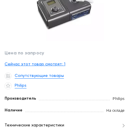
обслуживание
Клиника
под
Цифровизация
ключ
медицинского
бизнеса
+7
(727)
Обучение
310-
23-
Цена по запросу
Trade-
41
in
Сейчас этот товар смотрят:
1
EN
CN
RU
KZ
UZ
AE
KG
Лизинг
Сопутствующие товары
Philips
Philips
Производитель
На складе
Наличие
Технические характеристики