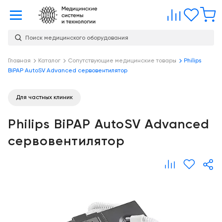
Главная
Сравне
Изб
Поиск медицинского оборудования
Услуги
О
Главная
Каталог
Сопутствующие медицинские товары
Philips
Каталог
BiPAP AutoSV Advanced сервовентилятор
компании
Консалтинг
О
Публикации
компании
Для частных клиник
Проектирование
медицинских
Команда
Услуги
Philips BiPAP AutoSV Advanced
учреждений
Партнеры
сервовентилятор
Демозал
Оснащение
медицинских
Награды
Склад
учреждений
Бренды
Оплата и
Медицинский
доставка
маркетинг
Контакты
Сервисное