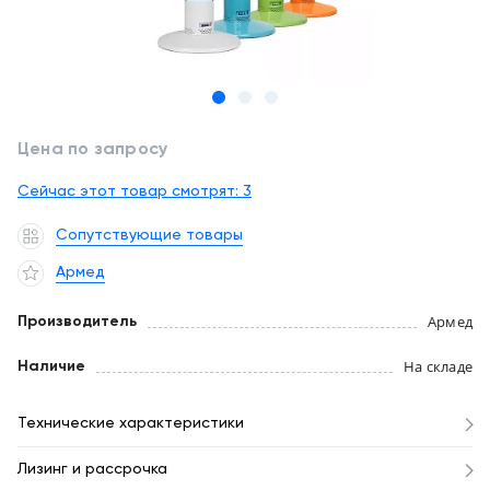
обслуживание
Клиника
под
Цифровизация
ключ
медицинского
бизнеса
+7
Цена по запросу
(727)
Обучение
310-
Сейчас этот товар смотрят:
3
23-
Trade-
41
Сопутствующие товары
in
EN
CN
RU
KZ
UZ
AE
KG
Армед
Лизинг
Армед
Производитель
На складе
Наличие
Технические характеристики
Лизинг и рассрочка