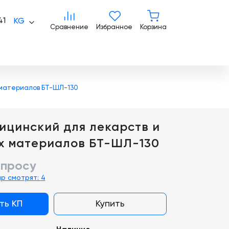
Сравнение
Избранное
Корзина
41
KG
Сравнение
Избранное
Корзина
 материалов БТ-ШЛ-130
ицинский для лекарств и
х материалов БТ-ШЛ-130
апросу
ар смотрят:
4
ть КП
Купить