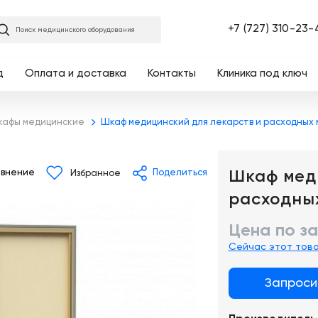
Главная
+7 (727) 310-23-
Поиск медицинского оборудования
д
Оплата и доставка
Контакты
Клиника под ключ
афы медицинские
Шкаф медицинский для лекарств и расходных
Шкаф мед
внение
Поделиться
Избранное
расходны
Цена по з
Сейчас этот тов
Запроси