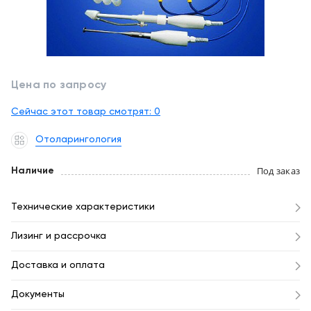
обслуживание
Клиника
под
Цифровизация
ключ
медицинского
бизнеса
+7
Цена по запросу
(727)
Обучение
310-
Сейчас этот товар смотрят:
0
23-
Trade-
Отоларингология
41
in
Под заказ
EN
CN
RU
KZ
UZ
AE
Наличие
KG
Лизинг
Технические характеристики
Лизинг и рассрочка
Доставка и оплата
Документы