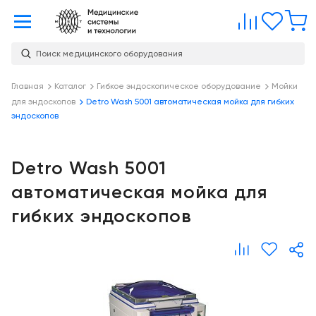
Главная
Сравне
Изб
Поиск медицинского оборудования
Услуги
О
Главная
Каталог
Гибкое эндоскопическое оборудование
Мойки
Каталог
для эндоскопов
Detro Wash 5001 автоматическая мойка для гибких
компании
Консалтинг
эндоскопов
О
Публикации
компании
Проектирование
медицинских
Detro Wash 5001
Команда
Услуги
учреждений
автоматическая мойка для
Партнеры
Демозал
Оснащение
гибких эндоскопов
медицинских
Награды
Склад
учреждений
Бренды
Оплата и
Медицинский
доставка
маркетинг
Контакты
Сервисное