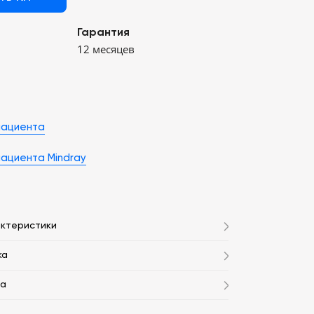
Гарантия
12 месяцев
пациента
ациента Mindray
актеристики
ка
та