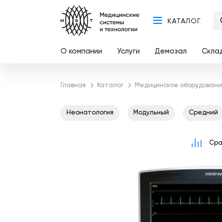
КАТАЛОГ
О компании
Услуги
Демозал
Скла
Главная
Каталог
Медицинское оборудовани
Неонатология
Модульный
Средний
Сра