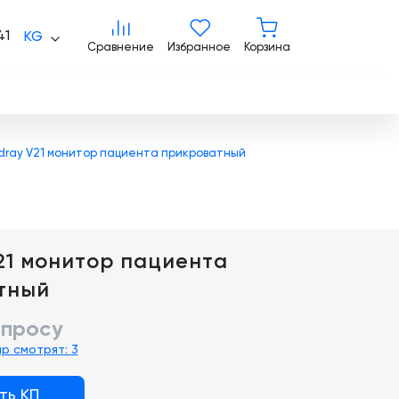
Сравнение
Избранное
Корзина
41
KG
Сравнение
Избранное
Корзина
dray V21 монитор пациента прикроватный
21 монитор пациента
тный
апросу
ар смотрят:
3
ть КП