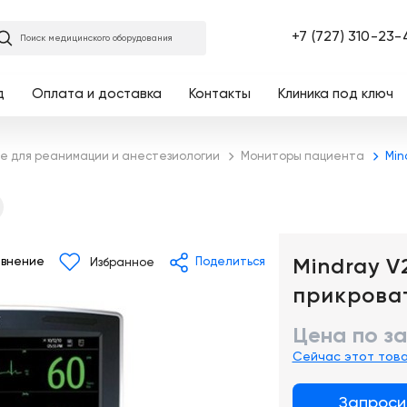
Главная
+7 (727) 310-23-
Поиск медицинского оборудования
д
Оплата и доставка
Контакты
Клиника под ключ
е для реанимации и анестезиологии
Мониторы пациента
Min
Mindray V
внение
Поделиться
Избранное
прикрова
Цена по з
Сейчас этот тов
Запроси