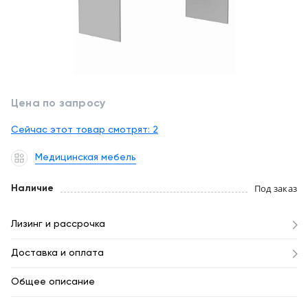
обслуживание
Клиника
под
Цифровизация
ключ
медицинского
бизнеса
+7
(727)
Цена по запросу
Обучение
310-
23-
Сейчас этот товар смотрят:
2
Trade-
41
in
Медицинская мебель
EN
CN
RU
KZ
UZ
AE
KG
Лизинг
Под заказ
Наличие
Лизинг и рассрочка
Доставка и оплата
Общее описание