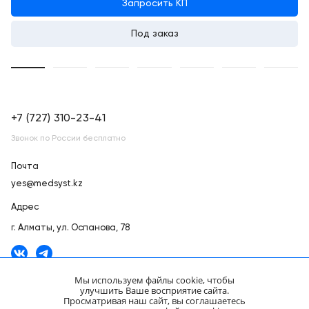
Запросить КП
Под заказ
+7 (727) 310-23-41
Звонок по России бесплатно
Почта
yes@medsyst.kz
Адрес
г. Алматы,
ул. Оспанова, 78
Мы используем файлы cookie, чтобы
улучшить Ваше восприятие сайта.
Просматривая наш сайт, вы соглашаетесь
ООО «Медицинские Системы и Технологии» © 2007 - 2026.