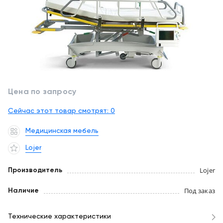
обслуживание
Клиника
под
Цифровизация
ключ
медицинского
бизнеса
+7
(727)
Обучение
310-
23-
Цена по запросу
Trade-
41
in
Сейчас этот товар смотрят:
0
EN
CN
RU
KZ
UZ
AE
KG
Лизинг
Медицинская мебель
Lojer
Lojer
Производитель
Под заказ
Наличие
Технические характеристики