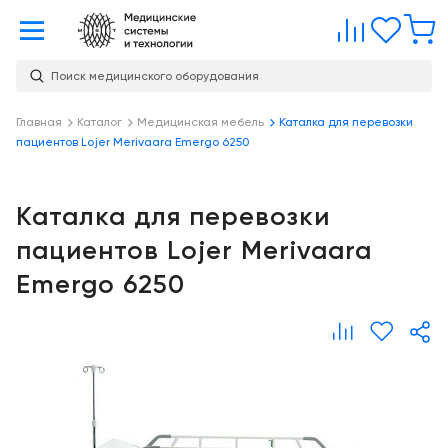
Главная
Сравне
Изб
Поиск медицинского оборудования
Услуги
О
Главная
Каталог
Медицинская мебель
Каталка для перевозки
Каталог
пациентов Lojer Merivaara Emergo 6250
компании
Консалтинг
О
Публикации
компании
Проектирование
Каталка для перевозки
медицинских
Команда
Услуги
пациентов Lojer Merivaara
учреждений
Партнеры
Emergo 6250
Демозал
Оснащение
медицинских
Награды
Склад
учреждений
Бренды
Оплата и
Медицинский
доставка
маркетинг
Контакты
Сервисное