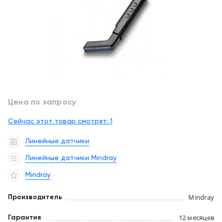
обслуживание
Клиника
под
Цифровизация
ключ
медицинского
бизнеса
+7
(727)
Обучение
310-
23-
Trade-
41
Цена по запросу
in
Сейчас этот товар смотрят:
EN
CN
RU
KZ
1
UZ
AE
KG
Лизинг
Линейные датчики
Линейные датчики Mindray
Mindray
Mindray
Производитель
12 месяцев
Гарантия