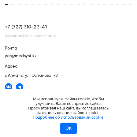
+7 (727) 310-23-41
Звонок по России бесплатно
Почта
yes@medsyst.kz
Адрес
г. Алматы,
ул. Оспанова, 78
Мы используем файлы cookie, чтобы
улучшить Ваше восприятие сайта.
Просматривая наш сайт, вы соглашаетесь
ООО «Медицинские Системы и Технологии» © 2007 - 2026.
на использование файлов cookie.
Сайт носит информационный характер и не является публичной
Подробнее об использовании cookie.
офертой.
OK
Разработано в компании —
dev