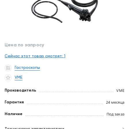
обслуживание
Клиника
под
Цифровизация
ключ
медицинского
бизнеса
+7
(727)
Обучение
Цена по запросу
310-
23-
Trade-
Сейчас этот товар смотрят:
1
41
in
Гастроскопы
EN
CN
RU
KZ
UZ
AE
KG
Лизинг
VME
VME
Производитель
24 месяца
Гарантия
Под заказ
Наличие