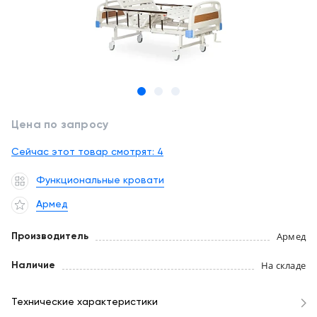
обслуживание
Клиника
под
Цифровизация
ключ
медицинского
бизнеса
+7
(727)
Обучение
310-
Цена по запросу
23-
Trade-
41
Сейчас этот товар смотрят:
in
4
EN
CN
RU
KZ
UZ
AE
KG
Функциональные кровати
Лизинг
Армед
Армед
Производитель
На складе
Наличие
Технические характеристики