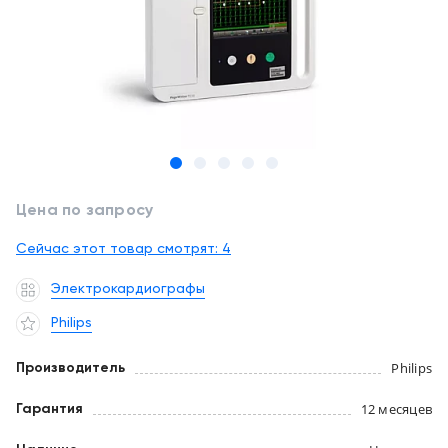
обслуживание
Клиника
под
Цифровизация
ключ
медицинского
бизнеса
+7
(727)
Обучение
310-
23-
Trade-
41
Цена по запросу
in
EN
CN
RU
KZ
UZ
AE
KG
Сейчас этот товар смотрят:
4
Лизинг
Электрокардиографы
Philips
Philips
Производитель
12 месяцев
Гарантия