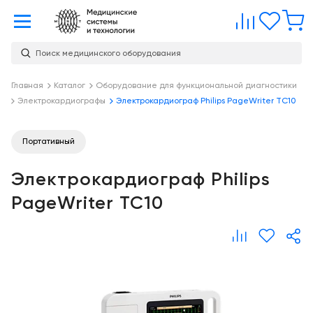
Главная
Сравне
Изб
Поиск медицинского оборудования
Услуги
О
Главная
Каталог
Оборудование для функциональной диагностики
Каталог
Электрокардиографы
Электрокардиограф Philips PageWriter TC10
компании
Консалтинг
О
Публикации
компании
Портативный
Проектирование
медицинских
Команда
Услуги
Электрокардиограф Philips
учреждений
Партнеры
Демозал
PageWriter TC10
Оснащение
медицинских
Награды
Склад
учреждений
Бренды
Оплата и
Медицинский
доставка
маркетинг
Контакты
Сервисное