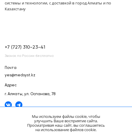
системы и технологии, с доставкой в город Алматы и по
обслуживание
Клиника
Казахстану
под
Цифровизация
ключ
медицинского
бизнеса
+7
(727)
Обучение
310-
+7 (727) 310-23-41
23-
Звонок по России бесплатно
Trade-
41
in
Почта
EN
CN
RU
KZ
UZ
AE
KG
yes@medsyst.kz
Лизинг
Адрес
г. Алматы,
ул. Оспанова, 78
Мы используем файлы cookie, чтобы
улучшить Ваше восприятие сайта.
Просматривая наш сайт, вы соглашаетесь
ООО «Медицинские Системы и Технологии» © 2007 - 2026.
на использование файлов cookie.