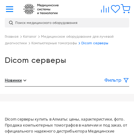
Главная
Сравне
Изб
Поиск медицинского оборудования
Услуги
О
Главная
Каталог
Медицинское оборудование для лучевой
Каталог
диагностики
Компьютерные томографы
Dicom серверы
компании
Консалтинг
О
Публикации
компании
Dicom серверы
Проектирование
медицинских
Команда
Услуги
учреждений
Новинки
Фильтр
Партнеры
Демозал
Оснащение
медицинских
Награды
Склад
учреждений
Бренды
Оплата и
Медицинский
доставка
Dicom серверы купить в Алматы: цены, характеристики, фото.
маркетинг
Продажа компьютерных томографов в наличии и под заказ, от
Контакты
официального надежного дистрибьютора Медицинские
Сервисное